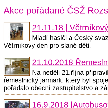
Akce pořádané ČSŽ Rozs
21.11.18 | Větrníkov
Mladí hasiči a Český sva
Větrníkový den pro slané děti.
21.10.2018 Řemeslni
Na neděli 21.října připrav
řemeslnický jarmark, který byl spoj
pořádalo obecní zastupitelstvo a zá
16.9.2018 |Autobuso