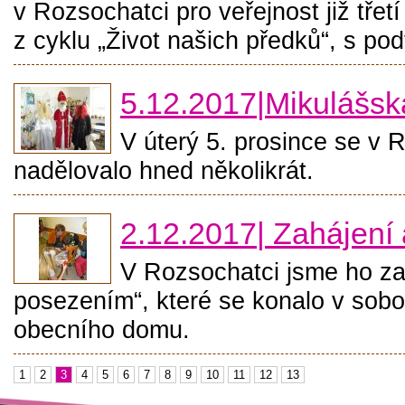
v Rozsochatci pro veřejnost již tř
z cyklu „Život našich předků“, s po
5.12.2017|Mikulášsk
V úterý 5. prosince se v
nadělovalo hned několikrát.
2.12.2017| Zahájení
V Rozsochatci jsme ho zah
posezením“, které se konalo v sobo
obecního domu.
1
2
3
4
5
6
7
8
9
10
11
12
13