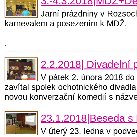
3.-4.3.2018|MDŽ+Dě
Jarní prázdniny v Rozsoch
karnevalem a posezením k MDŽ.
.
2.2.2018| Divadelní 
V pátek 2. února 2018 do
zavítal spolek ochotnického divadl
novou konverzační komedií s názv
23.1.2018|Beseda s
V úterý 23. ledna v podve