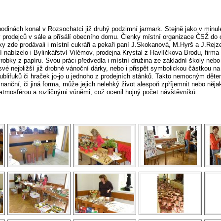
hodinách konal v Rozsochatci již druhý podzimní jarmark. Stejně jako v minul
 prodejců v sále a přísálí obecního domu. Členky místní organizace ČSŽ do 
y zde prodávali i místní cukráři a pekaři paní J.Skokanová, M.Hyrš a J.Rejz
 nabízelo i Bylinkářství Vilémov, prodejna Krystal z Havlíčkova Brodu, fir
výrobky z papíru. Svou práci předvedla i místní družina ze základní školy nebo
 své nejbližší již drobné vánoční dárky, nebo i přispět symbolickou částko
blifuků či hraček jo-jo u jednoho z prodejních stánků. Takto nemocným dětem 
nanční, či jiná forma, může jejich nelehký život alespoň zpříjemnit nebo ně
atmosférou a rozličnými vůněmi, což ocenil hojný počet návštěvníků.