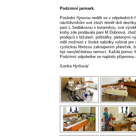
Podzimní jarmark.
Poslední říjnovou neděli se v odpoledních 
návštěvníkům své zboží téměř dvě desítky
paní L.Sedlákovou s keramikou, své výrobk
knihy zde prodávala paní M.Dubnová, zboží
prodejců s bižuterií, polštářky, pletenými 
měli možnost z široké nabídky vybírat pro
cystickou fibrózou zakoupením přáníček, bu
trpí nevyléčitelnou nemocí. Každá pomoc fi
Podzimní odpoledne se naplnilo příjemnou 
/Lenka Hyršová/