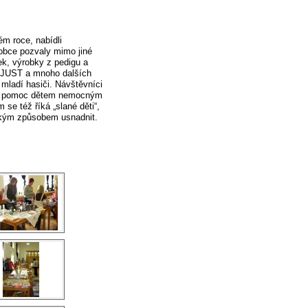
ém roce, nabídli
obce pozvaly mimo jiné
ek, výrobky z pedigu a
ma JUST a mnoho dalších
 mladí hasiči. Návštěvníci
u na pomoc dětem nemocným
se též říká „slané děti“,
jakým způsobem usnadnit.